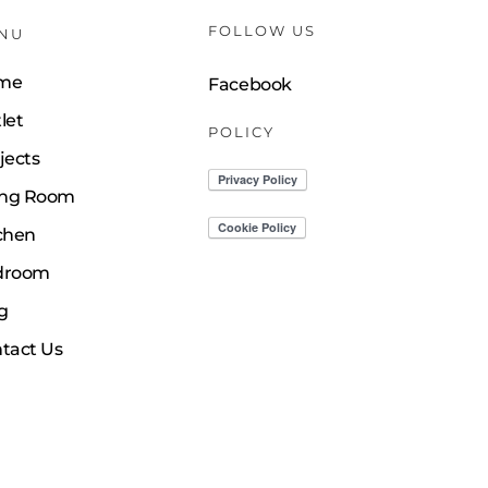
FOLLOW US
NU
me
Facebook
let
POLICY
jects
ing Room
chen
droom
g
tact Us