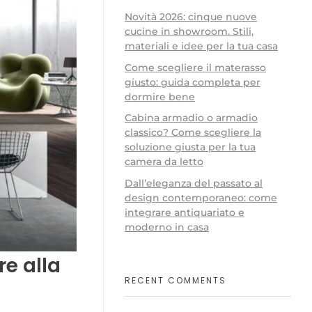
Novità 2026: cinque nuove
cucine in showroom. Stili,
materiali e idee per la tua casa
Come scegliere il materasso
giusto: guida completa per
dormire bene
Cabina armadio o armadio
classico? Come scegliere la
soluzione giusta per la tua
camera da letto
Dall’eleganza del passato al
design contemporaneo: come
integrare antiquariato e
moderno in casa
e alla
RECENT COMMENTS