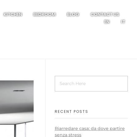
KITCHEN
BEDROOM
BLOG
CONTACT US
EN
IT
RECENT POSTS
Riarredare casa: da dove partire
senza stress