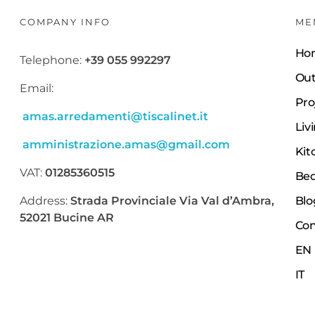
COMPANY INFO
ME
Ho
Telephone:
+39 055 992297
Out
Email:
Pro
amas.arredamenti@tiscalinet.it
Liv
amministrazione.amas@gmail.com
Kit
VAT:
01285360515
Be
Address:
Strada Provinciale Via Val d’Ambra,
Blo
52021 Bucine AR
Con
EN
IT