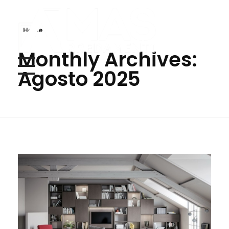
Home
Monthly Archives:
Amas arredamenti
Ai tuoi progetti ci pensiamo noi
Agosto 2025