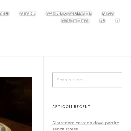
ORNI
CUCINE
CAMERE & CAMERETTE
BLOG
CONTATTACI
EN
IT
ARTICOLI RECENTI
Riarredare casa: da dove partire
senza stress