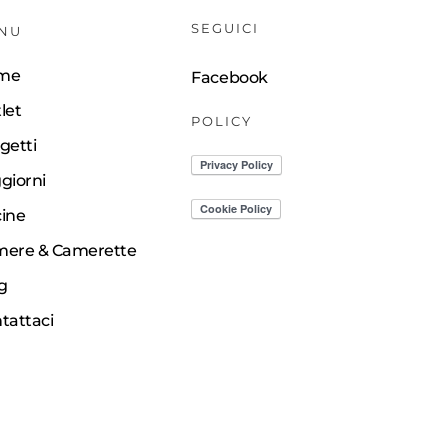
SEGUICI
NU
me
Facebook
let
POLICY
getti
giorni
ine
ere & Camerette
g
tattaci