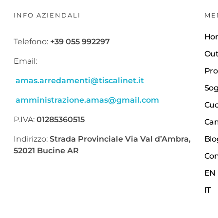
INFO AZIENDALI
ME
Ho
Telefono:
+39 055 992297
Out
Email:
Pro
amas.arredamenti@tiscalinet.it
Sog
amministrazione.amas@gmail.com
Cuc
P.IVA:
01285360515
Cam
Indirizzo:
Strada Provinciale Via Val d’Ambra,
Blo
52021 Bucine AR
Con
EN
IT